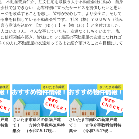
歳。 不動産売買仲介、注文住宅を取扱う大手不動産会社に勤め、自身
産会社ではできない、お客様側に立ったサービスを提供したいと思い
メージを改革することを志し、皆様が安心して、より安全に、そして
る事を目指している不動産会社です。 社名（株）ＹＯＵＷＡ（読み
言う意味を込めて 【友（ゆう）】＋【輪（わ）】と名付けました。
人はいません。 そんな事していたら、友達なくしちゃいます。 私
うに信頼関係を築き、皆様にとって最高の不動産屋の友達になれれば
多くの方に不動産屋の友達知ってるよと紹介頂けることを目標にして
岩槻区
さいたま市緑区
さいたま市南区
築戸建
さいたま市緑区の新築戸建
さいたま市南区の新築戸建
料特集
て！ ☆仲介手数料無料特
て！ ☆仲介手数料無料特
集☆ （令和7.5.17現…
集☆ （令和7.5.17現…