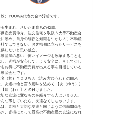
（株）YOUWA代表の金本淳哲です。
埼玉生まれ、さいたま育ちの42歳。
不動産売買仲介、注文住宅を取扱う大手不動産会
社に勤め、自身の経験と知識を生かし大手不動産
会社ではできない、お客様側に立ったサービスを
提供したいと思い独立。
不動産屋の悪い、怖いイメージを改革することを
志し、皆様が安心して、より安全に、そして少し
でもお得に不動産売買が出来る事を目指している
不動産会社です。
社名（株）ＹＯＵＷＡ（読み方ゆうわ）の由来
は、友達の輪と言う意味を込めて 【友（ゆう）】
＋【輪（わ）】と名付けました。
大切な友達に変なものを紹介する人はいません。
そんな事していたら、友達なくしちゃいます。
私は、皆様と大切な友達と同じように信頼関係を
築き、皆様にとって最高の不動産屋の友達になれ