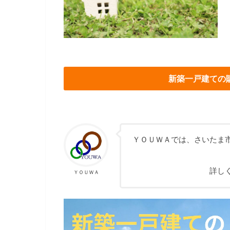
新築一戸建ての
ＹＯＵＷＡでは、さいたま
詳し
ＹＯＵＷＡ