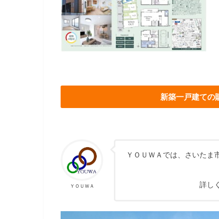
新築一戸建ての
ＹＯＵＷＡでは、さいたま
詳し
ＹＯＵＷＡ