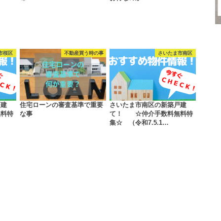
市桜区
不動産買う時の事
さいたま市南区
戸建
住宅ローンの審査基準で重要
さいたま市南区の新築戸建
料特
な事
て！ ☆仲介手数料無料特
集☆ （令和7.5.1…