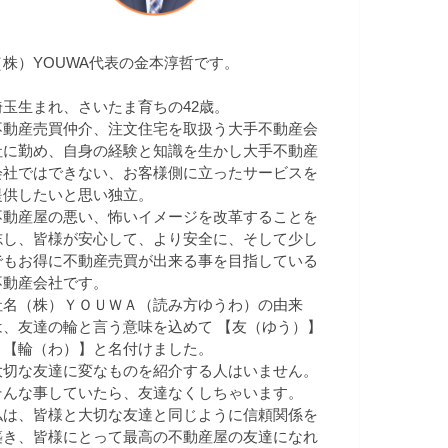
（株）YOUWA代表の金本淳哲です。
埼玉生まれ、さいたま育ちの42歳。
不動産売買仲介、注文住宅を取扱う大手不動産会
社に勤め、自身の経験と知識を生かし大手不動産
会社ではできない、お客様側に立ったサービスを
提供したいと思い独立。
不動産屋の悪い、怖いイメージを改革することを
志し、皆様が安心して、より安全に、そして少し
でもお得に不動産売買が出来る事を目指している
不動産会社です。
社名（株）ＹＯＵＷＡ（読み方ゆうわ）の由来
は、友達の輪と言う意味を込めて 【友（ゆう）】
＋【輪（わ）】と名付けました。
大切な友達に変なものを紹介する人はいません。
そんな事していたら、友達なくしちゃいます。
私は、皆様と大切な友達と同じように信頼関係を
築き、皆様にとって最高の不動産屋の友達になれ